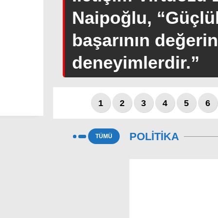
Naipoğlu, “Güçlü
başarının değerini
deneyimlerdir.”
1
2
3
4
5
6
POLİTİKA
TÜMÜ