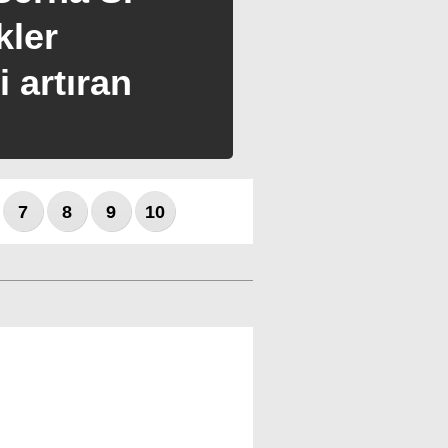
kler
 artıran
WhatsApp İhbar Hattı
7
8
9
10
Facebook
Instagram