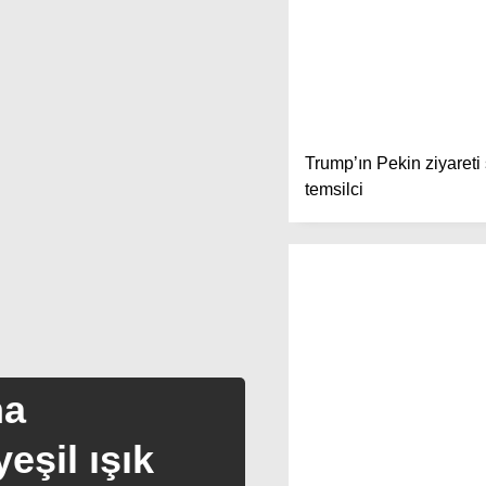
Trump’ın Pekin ziyareti
temsilci
na
eşil ışık