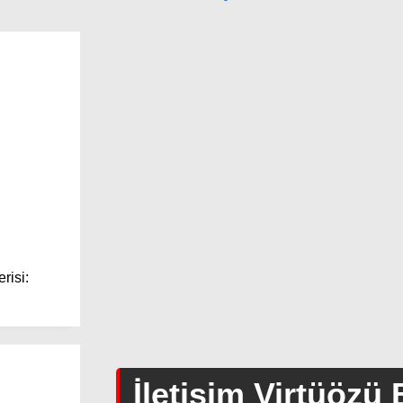
risi:
İletişim Virtüözü 