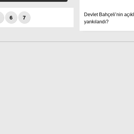
Devlet Bahçeli’nin açı
6
7
yankılandı?