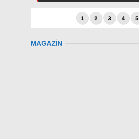
1
2
3
4
5
MAGAZİN