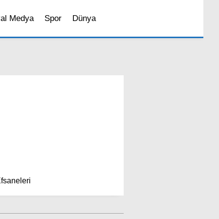
al Medya
Spor
Dünya
Sosyal Medya
Magazin
İstanbul’da Yaşam
Efsaneleri
Bilim ve Teknoloji