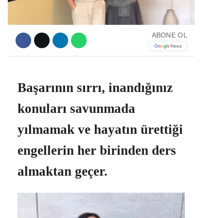
ABONE OL
Facebook
Başarının sırrı, inandığınız
Instagram
konuları savunmada
Youtube
yılmamak ve hayatın ürettiği
engellerin her birinden ders
almaktan geçer.