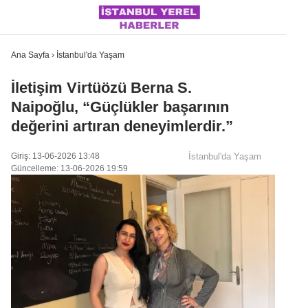
Ana Sayfa
›
İstanbul'da Yaşam
İletişim Virtüözü Berna S.
Naipoğlu, “Güçlükler başarının
İSTANBUL
değerini artıran deneyimlerdir.”
ÜLKE GÜNDEMI
Giriş: 13-06-2026 13:48
İstanbul'da Yaşam
MAGAZIN
Güncelleme: 13-06-2026 19:59
POLITIKA
SAĞLIK
SOSYAL MEDYA
SPOR
WhatsApp İhbar Hattı
DÜNYA