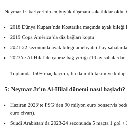
Neymar Jr. kariyerinin en büyük düşmanı sakatlıklar oldu
2018 Dünya Kupası’nda Kostarika maçında ayak bileği k
2019 Copa América’da diz bağları koptu
2021-22 sezonunda ayak bileği ameliyatı (3 ay sahalard
2023’te Al-Hilal’de çapraz bağ yırtığı (10 ay sahalardan
Toplamda 150+ maç kaçırdı, bu da milli takım ve kulüp p
5: Neymar Jr’ın Al-Hilal dönemi nasıl başladı?
Haziran 2023’te PSG’den 90 milyon euro bonservis bedeli
euro civarı).
Suudi Arabistan’da 2023-24 sezonunda 5 maçta 1 gol + 3 