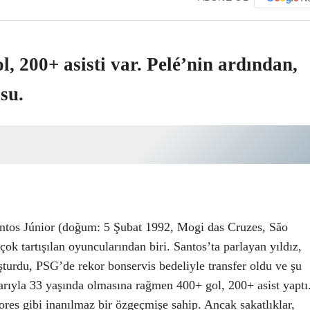
, 200+ asisti var. Pelé’nin ardından,
su.
antos Júnior (doğum: 5 Şubat 1992, Mogi das Cruzes, São
çok tartışılan oyuncularından biri. Santos’ta parlayan yıldız,
urdu, PSG’de rekor bonservis bedeliyle transfer oldu ve şu
barıyla 33 yaşında olmasına rağmen 400+ gol, 200+ asist yaptı
res gibi inanılmaz bir özgeçmişe sahip. Ancak sakatlıklar,