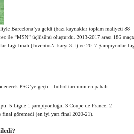
iyle Barcelona’ya geldi (bazı kaynaklar toplam maliyeti 88
rez ile “MSN” üçlüsünü oluşturdu. 2013-2017 arası 186 maçt
ar Ligi finali (Juventus’a karşı 3-1) ve 2017 Şampiyonlar Li
denerek PSG’ye geçti – futbol tarihinin en pahalı
aptı. 5 Ligue 1 şampiyonluğu, 3 Coupe de France, 2
inal göremedi (en iyi yarı final 2020-21).
iledi?