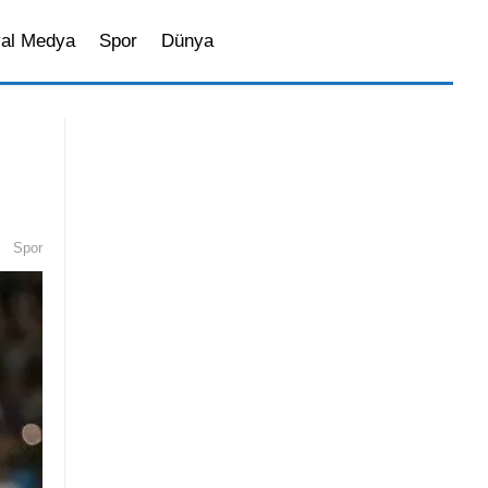
al Medya
Spor
Dünya
Spor
Sosyal Medya
Magazin
İstanbul’da Yaşam
Bilim ve Teknoloji