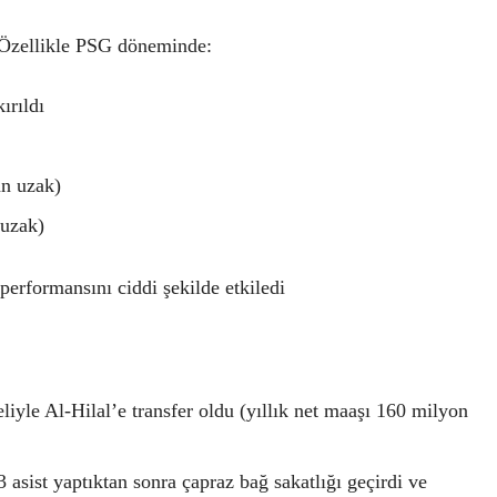
. Özellikle PSG döneminde:
ırıldı
an uzak)
 uzak)
erformansını ciddi şekilde etkiledi
yle Al-Hilal’e transfer oldu (yıllık net maaşı 160 milyon
asist yaptıktan sonra çapraz bağ sakatlığı geçirdi ve