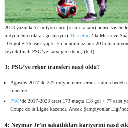
2013 yazında 57 milyon euro (resmi rakam) bonservis bedel
milyon euro olarak gösteriyor).
Barcelona
‘da Messi ve Suá
105 gol + 76 asist yaptı. En unutulmaz anı: 2015 Şampiyonl
çeyrek finali PSG’ye karşı geri dönüş (6-1)
3: PSG’ye rekor transferi nasıl oldu?
Ağustos 2017’de 222 milyon euro serbest kalma bedeli ö
transferi.
PSG
‘de 2017-2023 arası 173 maçta 118 gol + 77 asist y
Coupe de la Ligue kazandı. Ancak Şampiyonlar Ligi’nde f
4: Neymar Jr’ın sakatlıkları kariyerini nasıl etk