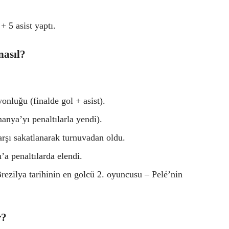
+ 5 asist yaptı.
nasıl?
nluğu (finalde gol + asist).
anya’yı penaltılarla yendi).
şı sakatlanarak turnuvadan oldu.
a penaltılarda elendi.
Brezilya tarihinin en golcü 2. oyuncusu – Pelé’nin
r?