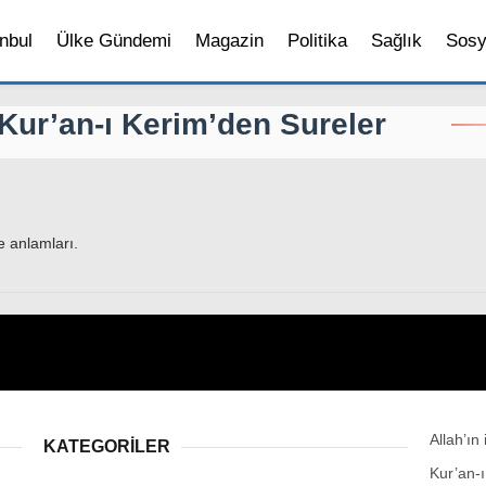
nbul
Ülke Gündemi
Magazin
Politika
Sağlık
Sosy
Kur’an-ı Kerim’den Sureler
1
2
3
4
5
6
e anlamları.
Allah’ın
KATEGORİLER
Kur’an-