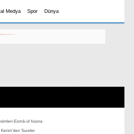
al Medya
Spor
Dünya
Sosyal Medya
Magazin
İstanbul’da Yaşam
 isimleri-Esmâ-ül hüsna
Bilim ve Teknoloji
ı Kerim’den Sureler