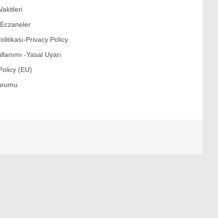
Politika
akitleri
Dünya
 Eczaneler
Politikası-Privacy Policy
Politika
ullanımı -Yasal Uyarı
Sağlık
Policy (EU)
İstanbul
urumu
Ülke Gündemi
İstanbul İlçeleri
Bilim ve Teknoloji
Kur’an-ı Kerim’den Sureler
Ekonomi
Sektörel Haberler