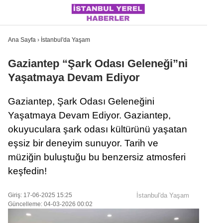
Ana Sayfa
›
İstanbul'da Yaşam
Gaziantep “Şark Odası Geleneği”ni
Yaşatmaya Devam Ediyor
İSTANBUL
Gaziantep, Şark Odası Geleneğini
ÜLKE GÜNDEMI
Yaşatmaya Devam Ediyor. Gaziantep,
MAGAZIN
okuyuculara şark odası kültürünü yaşatan
eşsiz bir deneyim sunuyor. Tarih ve
POLITIKA
müziğin buluştuğu bu benzersiz atmosferi
SAĞLIK
keşfedin!
SOSYAL MEDYA
Giriş: 17-06-2025 15:25
İstanbul'da Yaşam
SPOR
Güncelleme: 04-03-2026 00:02
WhatsApp İhbar Hattı
DÜNYA