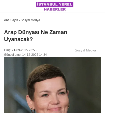
Ana Sayfa
›
Sosyal Medya
Arap Dünyası Ne Zaman
Uyanacak?
İSTANBUL
Giriş: 21-09-2025 23:55
Sosyal Medya
ÜLKE GÜNDEMI
Güncelleme: 14-12-2025 14:34
MAGAZIN
POLITIKA
SAĞLIK
SOSYAL MEDYA
SPOR
WhatsApp İhbar Hattı
DÜNYA