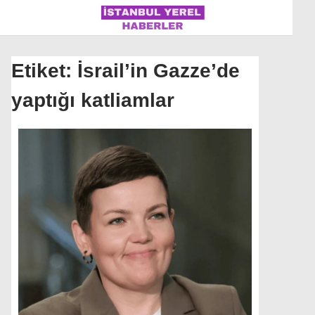
Etiket:
İsrail’in Gazze’de
yaptığı katliamlar
İSTANBUL
ÜLKE GÜNDEMI
MAGAZIN
POLITIKA
SAĞLIK
SOSYAL MEDYA
SPOR
WhatsApp İhbar Hattı
DÜNYA