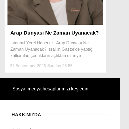
Facebook
Arap Dünyası Ne Zaman Uyanacak?
İstanbul Yerel Haberler– Arap Dünyası Ne
Zaman Uyanacak? İsrail’in Gazze’de yaptığı
Instagram
katliamlar, çocukların açlıktan ölmeye
21 September 2025 Sunday 23:55
Youtube
Sosyal medya hesaplarımızı keşfedin
HAKKIMIZDA