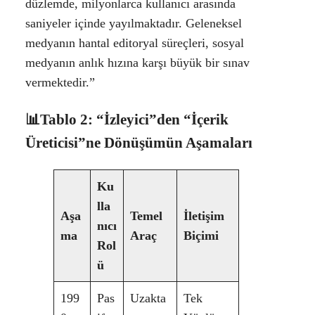
düzlemde, milyonlarca kullanıcı arasında
saniyeler içinde yayılmaktadır. Geleneksel
medyanın hantal editoryal süreçleri, sosyal
medyanın anlık hızına karşı büyük bir sınav
vermektedir.”
📊
Tablo 2: “İzleyici”den “İçerik
Üreticisi”ne Dönüşümün Aşamalar
ı
Ku
lla
Aşa
Temel
İletişim
nıcı
ma
Araç
Biçimi
Rol
ü
199
Pas
Uzakta
Tek