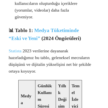
kullanıcıların oluşturduğu içeriklere
(yorumlar, videolar) daha fazla
güveniyor.
📊
Tablo 1:
Medya Tüketiminde
“Eski ve Yeni”
(2024 Öngörüleri)
Statista
2023 verilerine dayanarak
hazırladığımız bu tablo, geleneksel mecraların
düşüşünü ve dijitalin yükselişini net bir şekilde
ortaya koyuyor.
Günlük
Yıllı
Tem
Kullanı
k
el
Medy
m
Deği
İzle
a
Süresi
şim
yici