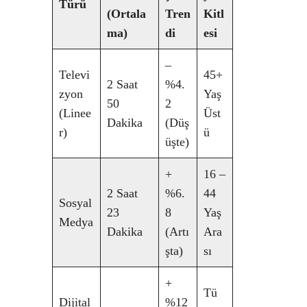
Türü
(Ortala
Tren
Kitl
ma)
di
esi
–
Televi
45+
2 Saat
%4.
zyon
Yaş
50
2
(Linee
Üst
Dakika
(Düş
r)
ü
üşte)
+
16 –
2 Saat
%6.
44
Sosyal
23
8
Yaş
Medya
Dakika
(Artı
Ara
şta)
sı
+
Tü
Dijital
%12