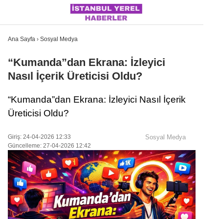
Ana Sayfa
›
Sosyal Medya
“Kumanda”dan Ekrana: İzleyici
Nasıl İçerik Üreticisi Oldu?
İSTANBUL
“Kumanda”dan Ekrana: İzleyici Nasıl İçerik
ÜLKE GÜNDEMI
Üreticisi Oldu?
MAGAZIN
Giriş: 24-04-2026 12:33
Sosyal Medya
POLITIKA
Güncelleme: 27-04-2026 12:42
SAĞLIK
SOSYAL MEDYA
SPOR
WhatsApp İhbar Hattı
DÜNYA