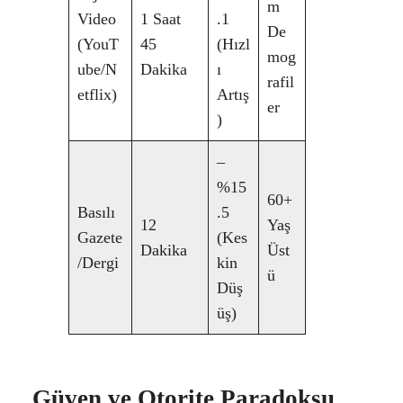
m
Video
1 Saat
.1
De
(YouT
45
(Hızl
mog
ube/N
Dakika
ı
rafil
etflix)
Artış
er
)
–
%15
60+
Basılı
.5
12
Yaş
Gazete
(Kes
Dakika
Üst
/Dergi
kin
ü
Düş
üş)
Güven ve Otorite Paradoksu