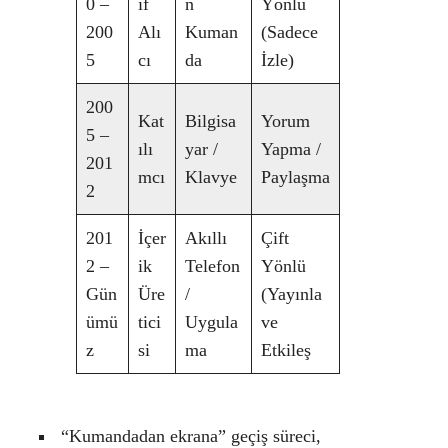
0 –
if
n
Yönlü
200
Alı
Kuman
(Sadece
5
cı
da
İzle)
200
Kat
Bilgisa
Yorum
5 –
ılı
yar /
Yapma /
201
mcı
Klavye
Paylaşma
2
201
İçer
Akıllı
Çift
2 –
ik
Telefon
Yönlü
Gün
Üre
/
(Yayınla
ümü
tici
Uygula
ve
z
si
ma
Etkileş
“Kumandadan ekrana” geçiş süreci,