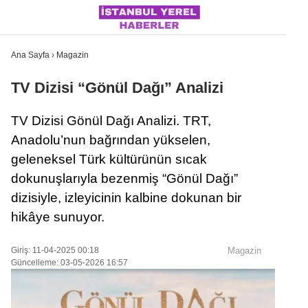
Ana Sayfa
›
Magazin
TV Dizisi “Gönül Dağı” Analizi
İSTANBUL
TV Dizisi Gönül Dağı Analizi. TRT,
Anadolu’nun bağrından yükselen,
ÜLKE GÜNDEMI
geleneksel Türk kültürünün sıcak
MAGAZIN
dokunuşlarıyla bezenmiş “Gönül Dağı”
dizisiyle, izleyicinin kalbine dokunan bir
POLITIKA
hikâye sunuyor.
SAĞLIK
Giriş: 11-04-2025 00:18
Magazin
SOSYAL MEDYA
Güncelleme: 03-05-2026 16:57
SPOR
WhatsApp İhbar Hattı
DÜNYA