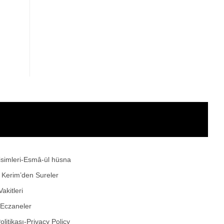
 isimleri-Esmâ-ül hüsna
ı Kerim’den Sureler
akitleri
 Eczaneler
Politikası-Privacy Policy