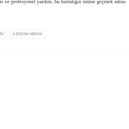
şhis ve profesyonel yardım, bu hastalığın önüne geçmek adına
ĞU
SOSYAL MEDYA