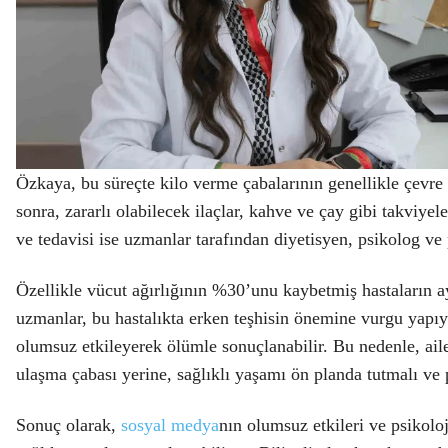
Özkaya, bu süreçte kilo verme çabalarının genellikle çevre
sonra, zararlı olabilecek ilaçlar, kahve ve çay gibi takviye
ve tedavisi ise uzmanlar tarafından
diyetisyen, psikolog ve 
Özellikle
vücut ağırlığının %30’unu kaybetmiş hastaların
ay
uzmanlar, bu hastalıkta erken teşhisin önemine vurgu yapıyo
olumsuz etkileyerek ölümle sonuçlanabilir. Bu nedenle, ail
ulaşma çabası yerine, sağlıklı yaşamı ön planda tutmalı ve
Sonuç olarak,
sosyal medya
nın olumsuz etkileri ve psikoloj