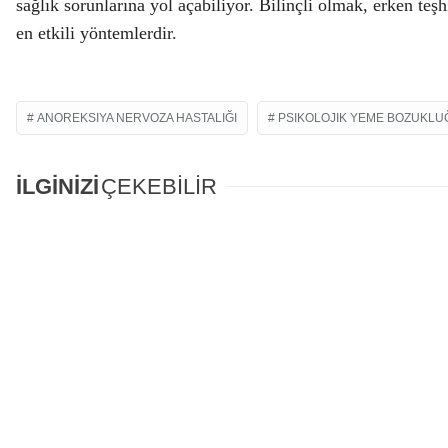
sağlık sorunlarına yol açabiliyor. Bilinçli olmak, erken te
en etkili yöntemlerdir.
ANOREKSIYA NERVOZA HASTALIĞI
PSIKOLOJIK YEME BOZUKLU
İLGİNİZİ
ÇEKEBİLİR