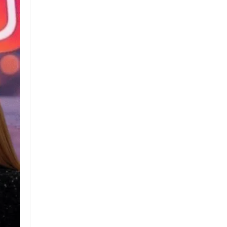
Politika
Dünya
Politika
Sağlık
İstanbul
Ülke Gündemi
İstanbul İlçeleri
Bilim ve Teknoloji
Kur’an-ı Kerim’den Sureler
Ekonomi
Sektörel Haberler