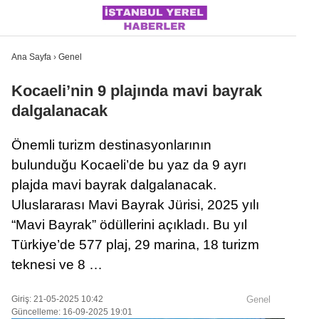
Ana Sayfa
›
Genel
Kocaeli’nin 9 plajında mavi bayrak
dalgalanacak
İSTANBUL
Önemli turizm destinasyonlarının
ÜLKE GÜNDEMI
bulunduğu Kocaeli’de bu yaz da 9 ayrı
MAGAZIN
plajda mavi bayrak dalgalanacak.
Uluslararası Mavi Bayrak Jürisi, 2025 yılı
POLITIKA
“Mavi Bayrak” ödüllerini açıkladı. Bu yıl
SAĞLIK
Türkiye’de 577 plaj, 29 marina, 18 turizm
SOSYAL MEDYA
teknesi ve 8 …
SPOR
Giriş: 21-05-2025 10:42
Genel
WhatsApp İhbar Hattı
Güncelleme: 16-09-2025 19:01
DÜNYA