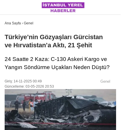
Ana Sayfa
›
Genel
Türkiye’nin Gözyaşları Gürcistan
ve Hırvatistan’a Aktı, 21 Şehit
İSTANBUL
24 Saatte 2 Kaza: C-130 Askeri Kargo ve
ÜLKE GÜNDEMI
Yangın Söndürme Uçakları Neden Düştü?
MAGAZIN
Giriş: 14-11-2025 00:49
Genel
POLITIKA
Güncelleme: 03-05-2026 20:53
SAĞLIK
SOSYAL MEDYA
SPOR
WhatsApp İhbar Hattı
DÜNYA