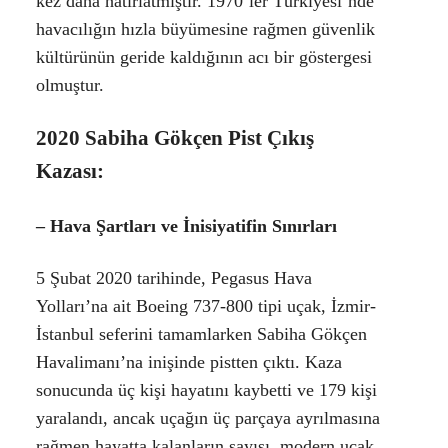
kez daha hatırlatmıştır. 1970’ler Türkiyesi’nde
havacılığın hızla büyümesine rağmen güvenlik
kültürünün geride kaldığının acı bir göstergesi
olmuştur.
2020 Sabiha Gökçen Pist Çıkış
Kazası:
–
Hava Şartları ve İnisiyatifin Sınırları
5 Şubat 2020 tarihinde, Pegasus Hava
Yolları’na ait
Boeing 737-800
tipi uçak, İzmir-
İstanbul seferini tamamlarken Sabiha Gökçen
Havalimanı’na inişinde pistten çıktı. Kaza
sonucunda üç kişi hayatını kaybetti ve 179 kişi
yaralandı, ancak uçağın üç parçaya ayrılmasına
rağmen hayatta kalanların sayısı, modern uçak