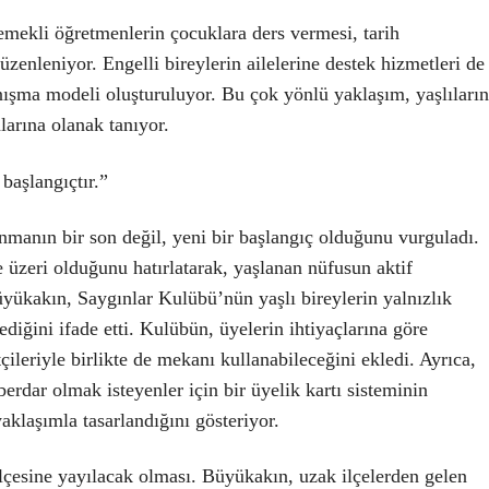
 emekli öğretmenlerin çocuklara ders vermesi, tarih
düzenleniyor. Engelli bireylerin ailelerine destek hizmetleri de
nışma modeli oluşturuluyor. Bu çok yönlü yaklaşım, yaşlıların
larına olanak tanıyor.
başlangıçtır.”
manın bir son değil, yeni bir başlangıç olduğunu vurguladı.
üzeri olduğunu hatırlatarak, yaşlanan nüfusun aktif
üyükakın, Saygınlar Kulübü’nün yaşlı bireylerin yalnızlık
diğini ifade etti. Kulübün, üyelerin ihtiyaçlarına göre
tçileriyle birlikte de mekanı kullanabileceğini ekledi. Ayrıca,
berdar olmak isteyenler için bir üyelik kartı sisteminin
klaşımla tasarlandığını gösteriyor.
ilçesine yayılacak olması. Büyükakın, uzak ilçelerden gelen