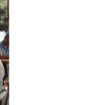
Politika
Dünya
Politika
Sağlık
İstanbul
Ülke Gündemi
İstanbul İlçeleri
Bilim ve Teknoloji
Kur’an-ı Kerim’den Sureler
Ekonomi
Sektörel Haberler