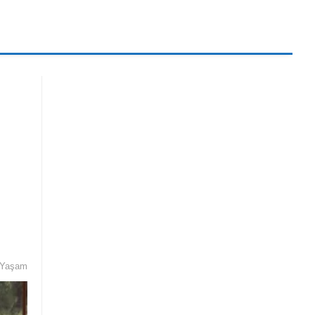
al Medya
Spor
Dünya
Sosyal Medya
Magazin
İstanbul’da Yaşam
a Yaşam
Bilim ve Teknoloji