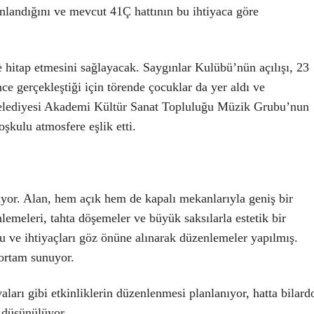
lanlandığını ve mevcut 41Ç hattının bu ihtiyaca göre
eye hitap etmesini sağlayacak. Saygınlar Kulübü’nün açılışı, 23
gerçekleştiği için törende çocuklar da yer aldı ve
r Belediyesi Akademi Kültür Sanat Topluluğu Müzik Grubu’nun
oşkulu atmosfere eşlik etti.
iyor. Alan, hem açık hem de kapalı mekanlarıyla geniş bir
emeleri, tahta döşemeler ve büyük saksılarla estetik bir
u ve ihtiyaçları göz önüne alınarak düzenlemeler yapılmış.
 ortam sunuyor.
aları gibi etkinliklerin düzenlenmesi planlanıyor, hatta bilard
i düşünülüyor.