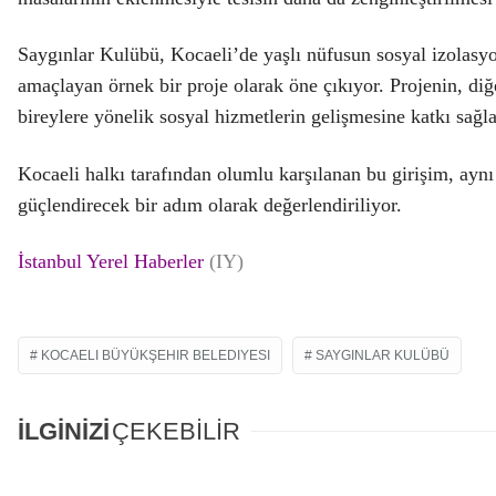
Saygınlar Kulübü, Kocaeli’de yaşlı nüfusun sosyal izolasy
amaçlayan örnek bir proje olarak öne çıkıyor. Projenin, di
bireylere yönelik sosyal hizmetlerin gelişmesine katkı sağl
Kocaeli halkı tarafından olumlu karşılanan bu girişim, ay
güçlendirecek bir adım olarak değerlendiriliyor.
İstanbul Yerel Haberler
(IY)
KOCAELI BÜYÜKŞEHIR BELEDIYESI
SAYGINLAR KULÜBÜ
İLGİNİZİ
ÇEKEBİLİR