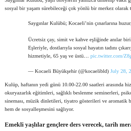
Saygınlar Kulübü, yaşlı bireylerin yalnızca dinlenip vakit 
sosyal bir yaşam sürebileceği çok yönlü bir merkez olarak t
Saygınlar Kulübü; Kocaeli’nin çınarlarına huzur
Ücretsiz çay, simit ve kahve eşliğinde anılar biri
Eşleriyle, dostlarıyla sosyal hayatın tadını çıka
hizmetiyle, 65 yaş ve üstü…
pic.twitter.com/
— Kocaeli Büyükşehir (@kocaelibld)
July 28, 
Kulüp, haftanın yedi günü 10.00-22.00 saatleri arasında hiz
okuryazarlık eğitimleri, sağlıklı beslenme seminerleri, psiko
sineması, müzik dinletileri, tiyatro gösterileri ve aromatik b
hem de sosyalleşmesini sağlıyor.
Emekli yaşlılar gençlere ders verecek, tarih mer