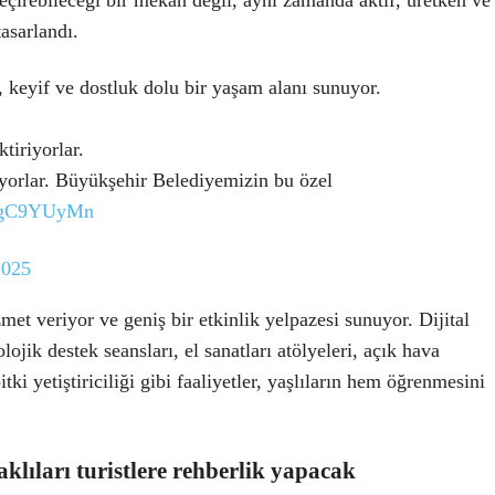
geçirebileceği bir mekan değil, aynı zamanda aktif, üretken ve
asarlandı.
, keyif ve dostluk dolu bir yaşam alanı sunuyor.
ktiriyorlar.
rıyorlar. Büyükşehir Belediyemizin bu özel
Z8gC9YUyMn
2025
met veriyor ve geniş bir etkinlik yelpazesi sunuyor. Dijital
lojik destek seansları, el sanatları atölyeleri, açık hava
itki yetiştiriciliği gibi faaliyetler, yaşlıların hem öğrenmesini
aklıları turistlere rehberlik yapacak