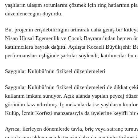
yaşlıların ulaşım sorunlarını çözmek için ring hatlarının p
düzenleneceğini duyurdu.
Bu, projenin erişilebilirliğini artırarak daha geniş bir kitl
Nisan Ulusal Egemenlik ve Çocuk Bayramı’ndan hemen önce 
katılımcılara bayrak dağıttı. Açılışta Kocaeli Büyükşehi
performansları eşliğinde şarkılar söylendi, katılımcılar bu c
Saygınlar Kulübü’nün fiziksel düzenlemeleri
Saygınlar Kulübü’nün fiziksel düzenlemeleri de dikkat çek
kullanım imkanı sunuyor. Açık alanda yapılan peyzaj düzenl
görünüm kazandırılmış. İç mekanlarda ise yaşlıların konfor
Kulüp, İzmit Körfezi manzarasıyla da üyelerine keyifli bir
Ayrıca, ilerleyen dönemlerde tavla, briç veya satranç turnuv
masalarının eklenmesiyle tesisin daha da zenginleştirilmes