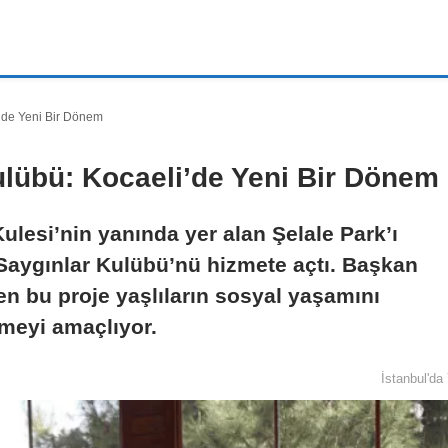
nbul
Ülke Gündemi
Magazin
Politika
Sağlık
Sosy
i’de Yeni Bir Dönem
ulübü: Kocaeli’de Yeni Bir Dönem
ulesi’nin yanında yer alan Şelale Park’ı
 Saygınlar Kulübü’nü hizmete açtı. Başkan
en bu proje yaşlıların sosyal yaşamını
tmeyi amaçlıyor.
İstanbul'd