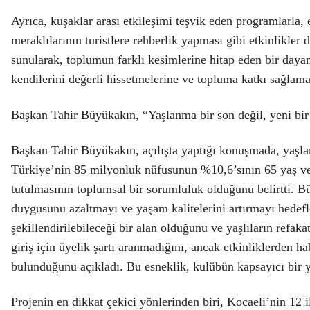
Ayrıca, kuşaklar arası etkileşimi teşvik eden programlarla,
meraklılarının turistlere rehberlik yapması gibi etkinlikler 
sunularak, toplumun farklı kesimlerine hitap eden bir daya
kendilerini değerli hissetmelerine ve topluma katkı sağlama
Başkan Tahir Büyükakın, “Yaşlanma bir son değil, yeni bir 
Başkan Tahir Büyükakın, açılışta yaptığı konuşmada, yaşlan
Türkiye’nin 85 milyonluk nüfusunun %10,6’sının 65 yaş ve 
tutulmasının toplumsal bir sorumluluk olduğunu belirtti. B
duygusunu azaltmayı ve yaşam kalitelerini artırmayı hedefle
şekillendirilebileceği bir alan olduğunu ve yaşlıların refaka
giriş için üyelik şartı aranmadığını, ancak etkinliklerden ha
bulunduğunu açıkladı. Bu esneklik, kulübün kapsayıcı bir ya
Projenin en dikkat çekici yönlerinden biri, Kocaeli’nin 12 