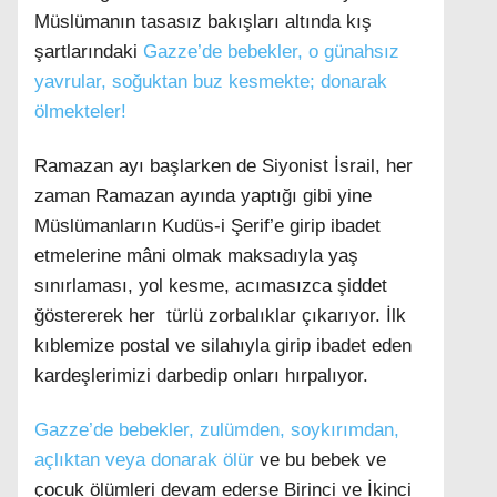
Müslümanın tasasız bakışları altında kış
şartlarındaki
Gazze’de bebekler, o günahsız
yavrular, soğuktan buz kesmekte; donarak
Facebook
ölmekteler!
Ramazan ayı başlarken de Siyonist İsrail, her
zaman Ramazan ayında yaptığı gibi yine
Instagram
Müslümanların Kudüs-i Şerif’e girip ibadet
etmelerine mâni olmak maksadıyla yaş
Youtube
sınırlaması, yol kesme, acımasızca şiddet
ğöstererek her türlü zorbalıklar çıkarıyor. İlk
kıblemize postal ve silahıyla girip ibadet eden
kardeşlerimizi darbedip onları hırpalıyor.
Gazze’de bebekler, zulümden, soykırımdan,
açlıktan veya donarak ölür
ve bu bebek ve
çocuk ölümleri devam ederse Birinci ve İkinci