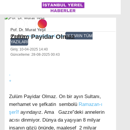
Pof. Dr. Murat Yeşil
Zulüm Payidar Olmaz
e-posta:
muratyesil@aol.com
YAZARIN TÜM
YAZILARI
İSTANBUL
Giriş: 10-04-2025 14:40
Güncelleme: 28-08-2025 00:43
ÜLKE GÜNDEMI
MAGAZIN
-
+
POLITIKA
SAĞLIK
Zulüm Payidar Olmaz. On bir ayın Sultanı,
merhamet ve şefkatin sembolü
Ramazan-ı
SOSYAL MEDYA
şerîf
ayındayız. Ama Gazze”deki annelerin
SPOR
acısı dinmiyor. Dünya da yaşıyan 8 milyar
WhatsApp İhbar Hattı
insanın gözü önünde, maalesef 2 milyar
DÜNYA