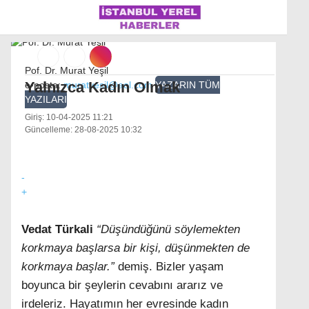
Pof. Dr. Murat Yeşil
Yalnızca Kadın Olmak
e-posta:
muratyesil@aol.com
YAZARIN TÜM
YAZILARI
İSTANBUL
Giriş: 10-04-2025 11:21
Güncelleme: 28-08-2025 10:32
ÜLKE GÜNDEMI
MAGAZIN
-
+
POLITIKA
SAĞLIK
Vedat Türkali
“Düşündüğünü söylemekten
korkmaya başlarsa bir kişi, düşünmekten de
SOSYAL MEDYA
korkmaya başlar.”
demiş. Bizler yaşam
SPOR
boyunca bir şeylerin cevabını ararız ve
WhatsApp İhbar Hattı
irdeleriz. Hayatımın her evresinde kadın
DÜNYA