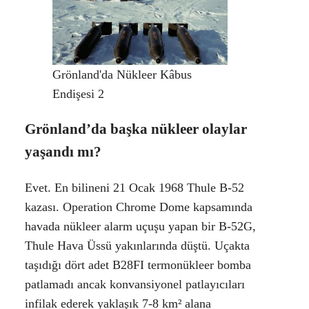
Grönland'da Nükleer Kâbus
Endişesi 2
Grönland’da başka nükleer olaylar
yaşandı mı?
Evet. En bilineni 21 Ocak 1968 Thule B-52
kazası. Operation Chrome Dome kapsamında
havada nükleer alarm uçuşu yapan bir B-52G,
Thule Hava Üssü yakınlarında düştü. Uçakta
taşıdığı dört adet B28FI termonükleer bomba
patlamadı ancak konvansiyonel patlayıcıları
infilak ederek yaklaşık 7-8 km² alana