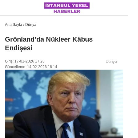
Ana Sayfa
›
Dünya
Grönland’da Nükleer Kâbus
Endişesi
İSTANBUL
Giriş: 17-01-2026 17:28
Dünya
ÜLKE GÜNDEMI
Güncelleme: 14-02-2026 18:14
MAGAZIN
POLITIKA
SAĞLIK
SOSYAL MEDYA
SPOR
WhatsApp İhbar Hattı
DÜNYA