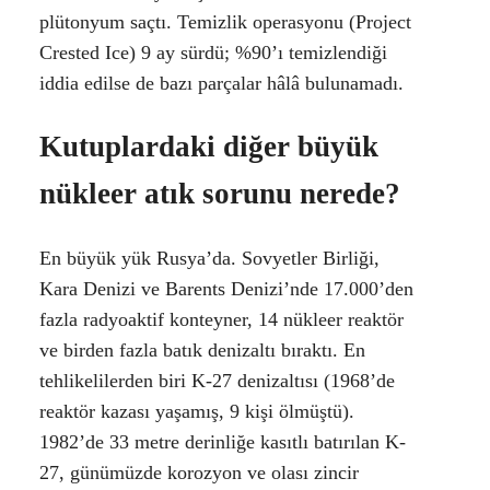
plütonyum saçtı. Temizlik operasyonu (Project
Crested Ice) 9 ay sürdü; %90’ı temizlendiği
iddia edilse de bazı parçalar hâlâ bulunamadı.
Kutuplardaki diğer büyük
nükleer atık sorunu nerede?
En büyük yük Rusya’da. Sovyetler Birliği,
Kara Denizi ve Barents Denizi’nde 17.000’den
fazla radyoaktif konteyner, 14 nükleer reaktör
ve birden fazla batık denizaltı bıraktı. En
tehlikelilerden biri K-27 denizaltısı (1968’de
reaktör kazası yaşamış, 9 kişi ölmüştü).
1982’de 33 metre derinliğe kasıtlı batırılan K-
27, günümüzde korozyon ve olası zincir