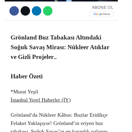
ABONE OL
Facebook
Grönland Buz Tabakası Altındaki
Soğuk Savaş Mirası: Nükleer Atıklar
Instagram
ve Gizli Projeler
..
Youtube
Haber Özeti
*Murat Yeşil
İstanbul Yerel Haberler (İY)
Grönland’da Nükleer Kâbus: Buzlar Eridikçe
Felaket Yaklaşıyor! Grönland’ın eriyen buz
tabakası, Soğuk Savaş’ın en karanlık sırlarını