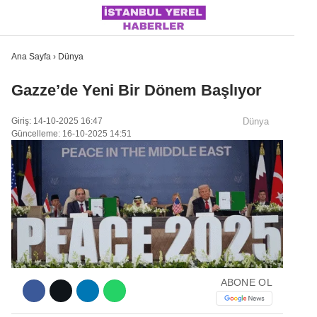
Ana Sayfa
›
Dünya
Gazze’de Yeni Bir Dönem Başlıyor
İSTANBUL
Giriş: 14-10-2025 16:47
Dünya
Güncelleme: 16-10-2025 14:51
ÜLKE GÜNDEMI
MAGAZIN
POLITIKA
SAĞLIK
SOSYAL MEDYA
ABONE OL
SPOR
WhatsApp İhbar Hattı
DÜNYA