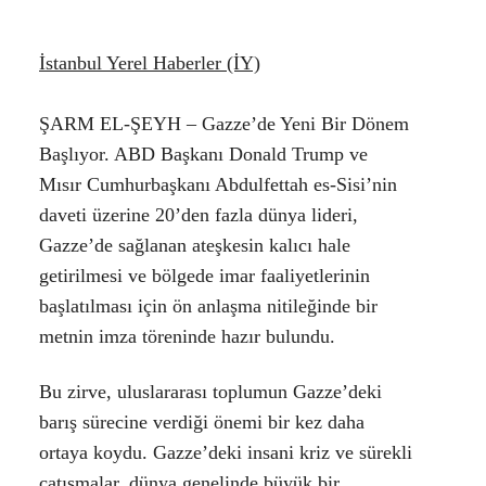
İstanbul Yerel Haberler (İY)
Facebook
ŞARM EL-ŞEYH
– Gazze’de Yeni Bir Dönem
Başlıyor. ABD Başkanı Donald Trump ve
Mısır Cumhurbaşkanı Abdulfettah es-Sisi’nin
Instagram
daveti üzerine 20’den fazla dünya lideri,
Gazze’de sağlanan ateşkesin kalıcı hale
Youtube
getirilmesi ve bölgede imar faaliyetlerinin
başlatılması için ön anlaşma nitileğinde bir
metnin imza töreninde hazır bulundu.
Bu zirve, uluslararası toplumun Gazze’deki
barış sürecine verdiği önemi bir kez daha
ortaya koydu. Gazze’deki insani kriz ve sürekli
çatışmalar, dünya genelinde büyük bir