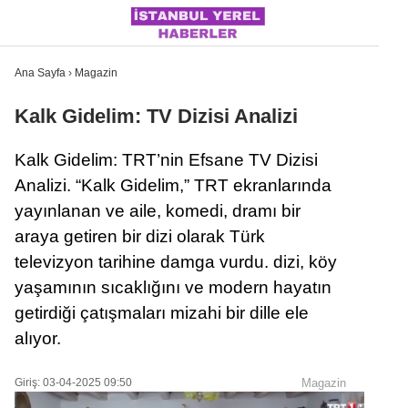
Ana Sayfa
›
Magazin
Kalk Gidelim: TV Dizisi Analizi
İSTANBUL
Kalk Gidelim: TRT’nin Efsane TV Dizisi
Analizi. “Kalk Gidelim,” TRT ekranlarında
ÜLKE GÜNDEMI
yayınlanan ve aile, komedi, dramı bir
MAGAZIN
araya getiren bir dizi olarak Türk
televizyon tarihine damga vurdu. dizi, köy
POLITIKA
yaşamının sıcaklığını ve modern hayatın
SAĞLIK
getirdiği çatışmaları mizahi bir dille ele
SOSYAL MEDYA
alıyor.
SPOR
Giriş: 03-04-2025 09:50
Magazin
WhatsApp İhbar Hattı
DÜNYA