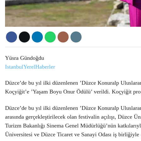
Yüsra Gündoğdu
IstanbulYerelHaberler
Düzce’de bu yıl ilki düzenlenen ’Düzce Konuralp Uluslarar
Koçyiğit’e ’Yaşam Boyu Onur Ödülü’ verildi. Koçyiğit prog
Düzce’de bu yıl ilki düzenlenen ’Düzce Konuralp Uluslarara
arasında gerçekleştirilecek olan festivalin açılışı, Düzce 
Turizm Bakanlığı Sinema Genel Müdürlüğü’nün katkılarıyla
Üniversitesi ve Düzce Ticaret ve Sanayi Odası iş birliğiyle