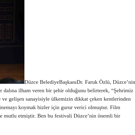
Düzce BelediyeBaşkanıDr. Faruk Özlü, Düzce’ni
er dalına ilham veren bir şehir olduğunu belirterek, “Şehrimiz
le ve gelişen sanayisiyle ülkemizin dikkat çeken kentlerinden
 sinemayı koymak bizler için gurur verici olmuştur. Film
ce mutlu etmiştir. Ben bu festivali Düzce’nin önemli bir