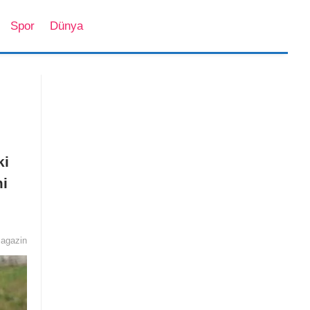
Spor
Dünya
ki
mi
Sosyal Medya
Magazin
agazin
İstanbul’da Yaşam
Bilim ve Teknoloji