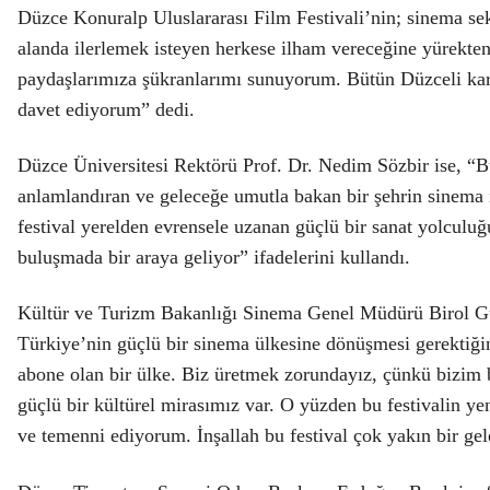
Düzce Konuralp Uluslararası Film Festivali’nin; sinema sek
alanda ilerlemek isteyen herkese ilham vereceğine yürekte
paydaşlarımıza şükranlarımı sunuyorum. Bütün Düzceli kar
davet ediyorum” dedi.
Düzce Üniversitesi Rektörü Prof. Dr. Nedim Sözbir ise, “
anlamlandıran ve geleceğe umutla bakan bir şehrin sinema i
festival yerelden evrensele uzanan güçlü bir sanat yolculuğu
buluşmada bir araya geliyor” ifadelerini kullandı.
Kültür ve Turizm Bakanlığı Sinema Genel Müdürü Birol Güv
Türkiye’nin güçlü bir sinema ülkesine dönüşmesi gerektiğin
abone olan bir ülke. Biz üretmek zorundayız, çünkü bizim 
güçlü bir kültürel mirasımız var. O yüzden bu festivalin ye
ve temenni ediyorum. İnşallah bu festival çok yakın bir gel