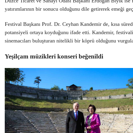
Düzce Ticaret ve Sanayi Odası Başkanı Erdoğan Bıyık ise fes
yatırımlarının bir sonucu olduğunu dile getirerek emeği geç
Festival Başkanı Prof. Dr. Ceyhan Kandemir de, kısa sürede
potansiyeli ortaya koyduğunu ifade etti. Kandemir, festiva
sinemacıları buluşturan nitelikli bir köprü olduğunu vurgul
Yeşilçam müzikleri konseri beğenildi