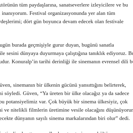
törünün tüm paydaşlarına, sanatseverlere izleyicilere ve bu
n inanıyorum. Festival organizasyonunda yer alan tüm
deşlerimi; dört gün boyunca devam edecek olan festivale
Bugün burada geçmişiyle gurur duyan, bugünü sanatla
le sesini dünyaya duyurmaya çalıştığına tanıklık ediyoruz. B
dur. Konuralp’in tarihi derinliği ile sinemanın evrensel dili b
en, sinemanın bir ülkenin gücünü yansıttığını belirterek,
i söyledi. Güven, “Ya üreten bir ülke olacağız ya da sadece
bu potansiyelimiz var. Çok büyük bir sinema ülkesiyiz, çok
ni ve nitelikli filmlerin üretimine vesile olacağını düşünüyor
ecekte dünyanın sayılı sinema markalarından biri olur” dedi.