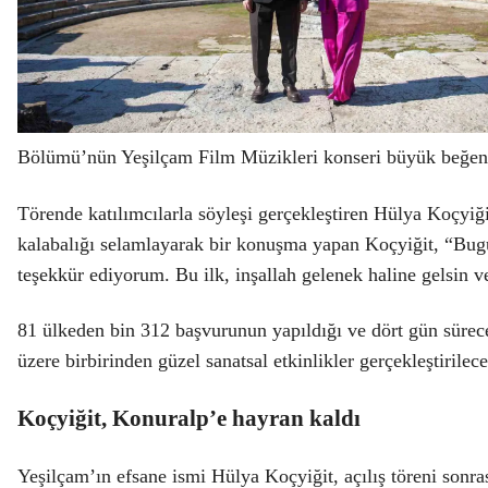
Bölümü’nün Yeşilçam Film Müzikleri konseri büyük beğeni top
Törende katılımcılarla söyleşi gerçekleştiren Hülya Koçyi
kalabalığı selamlayarak bir konuşma yapan Koçyiğit, “Bugün
teşekkür ediyorum. Bu ilk, inşallah gelenek haline gelsin 
81 ülkeden bin 312 başvurunun yapıldığı ve dört gün sürece
üzere birbirinden güzel sanatsal etkinlikler gerçekleştirilec
Koçyiğit, Konuralp’e hayran kaldı
Yeşilçam’ın efsane ismi Hülya Koçyiğit, açılış töreni sonras