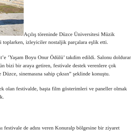
Açılış töreninde Düzce Üniversitesi Müzik
larken, izleyiciler nostaljik parçalara eşlik etti.
ğit’e ’Yaşam Boyu Onur Ödülü’ takdim edildi. Salonu doldura
 bizi bir araya getiren, festivale destek verenlere çok
ve Düzce, sinemasına sahip çıksın” şeklinde konuştu.
k olan festivalde, başta film gösterimleri ve paneller olmak
ek.
ı festivale de adını veren Konuralp bölgesine bir ziyaret