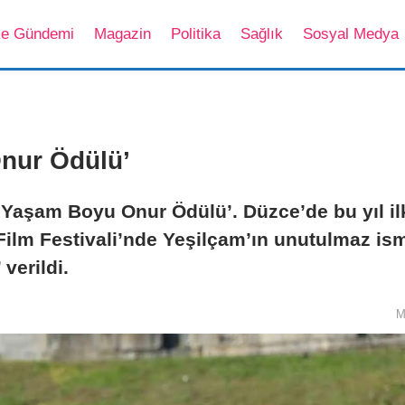
ke Gündemi
Magazin
Politika
Sağlık
Sosyal Medya
nur Ödülü’
’Yaşam Boyu Onur Ödülü’. Düzce’de bu yıl il
ilm Festivali’nde Yeşilçam’ın unutulmaz is
verildi.
M