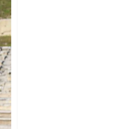
Politika
Dünya
Politika
Sağlık
İstanbul
Ülke Gündemi
İstanbul İlçeleri
Bilim ve Teknoloji
Kur’an-ı Kerim’den Sureler
Ekonomi
Sektörel Haberler