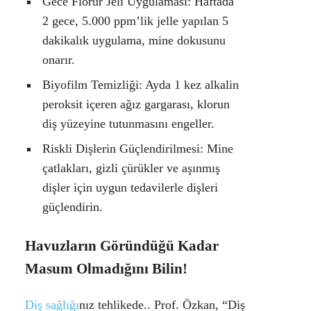
Gece Florür Jeli Uygulaması:
Haftada
2 gece, 5.000 ppm’lik jelle yapılan 5
dakikalık uygulama, mine dokusunu
onarır.
Biyofilm Temizliği:
Ayda 1 kez alkalin
peroksit içeren ağız gargarası, klorun
diş yüzeyine tutunmasını engeller.
Riskli Dişlerin Güçlendirilmesi:
Mine
çatlakları, gizli çürükler ve aşınmış
dişler için uygun tedavilerle dişleri
güçlendirin.
Havuzların Göründüğü Kadar
Masum Olmadığını Bilin!
Diş sağlığı
nız tehlikede.. Prof. Özkan, “Diş