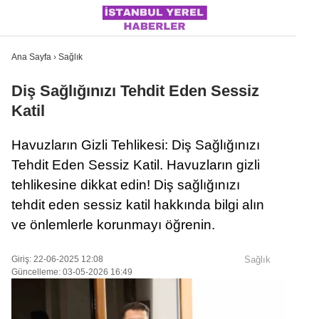
Ana Sayfa
›
Sağlık
Diş Sağlığınızı Tehdit Eden Sessiz
Katil
İSTANBUL
Havuzların Gizli Tehlikesi: Diş Sağlığınızı
ÜLKE GÜNDEMI
Tehdit Eden Sessiz Katil. Havuzların gizli
MAGAZIN
tehlikesine dikkat edin! Diş sağlığınızı
tehdit eden sessiz katil hakkında bilgi alın
POLITIKA
ve önlemlerle korunmayı öğrenin.
SAĞLIK
Giriş: 22-06-2025 12:08
Sağlık
SOSYAL MEDYA
Güncelleme: 03-05-2026 16:49
SPOR
WhatsApp İhbar Hattı
DÜNYA