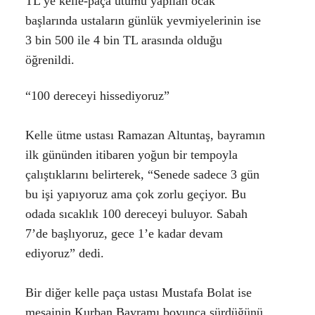
TL’ye kelle-paça ütümü yapılan ocak
başlarında ustaların günlük yevmiyelerinin ise
3 bin 500 ile 4 bin TL arasında olduğu
öğrenildi.
“100 dereceyi hissediyoruz”
Kelle ütme ustası Ramazan Altuntaş, bayramın
ilk gününden itibaren yoğun bir tempoyla
çalıştıklarını belirterek, “Senede sadece 3 gün
bu işi yapıyoruz ama çok zorlu geçiyor. Bu
odada sıcaklık 100 dereceyi buluyor. Sabah
7’de başlıyoruz, gece 1’e kadar devam
ediyoruz” dedi.
Bir diğer kelle paça ustası Mustafa Bolat ise
mesainin Kurban Bayramı boyunca sürdüğünü