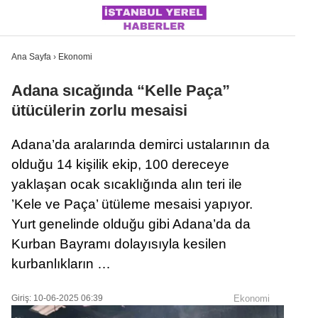
Ana Sayfa
›
Ekonomi
Adana sıcağında “Kelle Paça”
ütücülerin zorlu mesaisi
İSTANBUL
Adana’da aralarında demirci ustalarının da
ÜLKE GÜNDEMI
olduğu 14 kişilik ekip, 100 dereceye
MAGAZIN
yaklaşan ocak sıcaklığında alın teri ile
’Kele ve Paça’ ütüleme mesaisi yapıyor.
POLITIKA
Yurt genelinde olduğu gibi Adana’da da
SAĞLIK
Kurban Bayramı dolayısıyla kesilen
SOSYAL MEDYA
kurbanlıkların …
SPOR
Giriş: 10-06-2025 06:39
Ekonomi
WhatsApp İhbar Hattı
DÜNYA