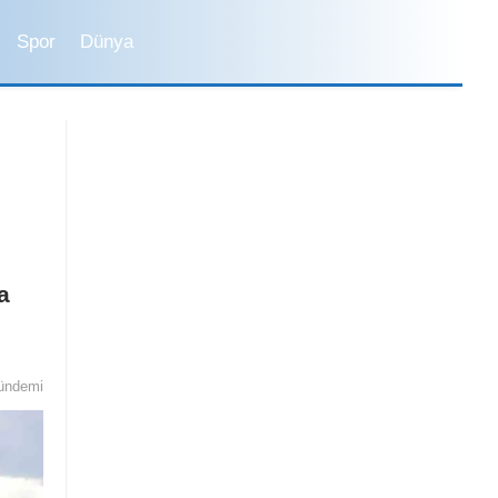
Spor
Dünya
a
Sosyal Medya
Magazin
ündemi
İstanbul’da Yaşam
Bilim ve Teknoloji