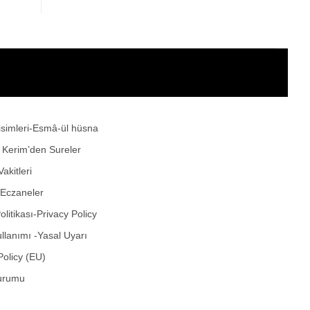
 isimleri-Esmâ-ül hüsna
ı Kerim’den Sureler
akitleri
 Eczaneler
Politikası-Privacy Policy
ullanımı -Yasal Uyarı
Policy (EU)
urumu