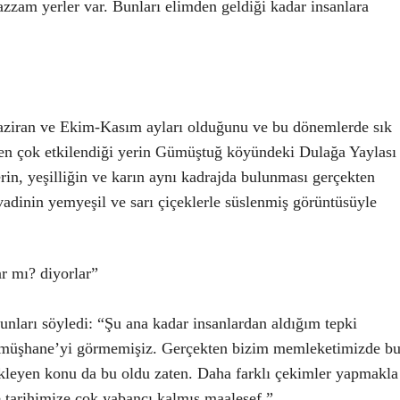
zzam yerler var. Bunları elimden geldiği kadar insanlara
ziran ve Ekim-Kasım ayları olduğunu ve bu dönemlerde sık
 en çok etkilendiği yerin Gümüştuğ köyündeki Dulağa Yaylası
rin, yeşilliğin ve karın aynı kadrajda bulunması gerçekten
vadinin yemyeşil ve sarı çiçeklerle süslenmiş görüntüsüyle
r mı? diyorlar”
 şunları söyledi: “Şu ana kadar insanlardan aldığım tepki
müşhane’yi görmemişiz. Gerçekten bizim memleketimizde b
ikleyen konu da bu oldu zaten. Daha farklı çekimler yapmakla
 tarihimize çok yabancı kalmış maalesef.”