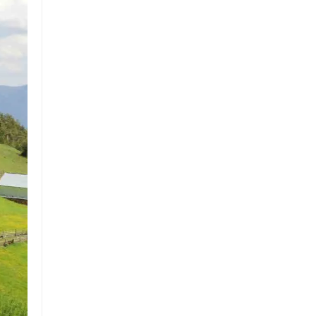
Politika
Dünya
Politika
Sağlık
İstanbul
Ülke Gündemi
İstanbul İlçeleri
Bilim ve Teknoloji
Kur’an-ı Kerim’den Sureler
Ekonomi
Sektörel Haberler