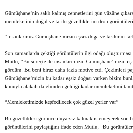
Gümüşhane’nin saklı kalmış cennetlerini gün yüzüne çıkara
memleketinin doğal ve tarihi güzelliklerini dron görüntüler
“İnsanlarımız Gümüşhane’mizin eşsiz doğa ve tarihinin far
Son zamanlarda çektiği görüntülerin ilgi odağı oluşturması
Mutlu, “Bu süreçte de insanlarımızın Gümüşhane’mizin eşsi
gördüm. Bu beni biraz daha fazla motive etti. Çekimleri pay
Gümüşhane’mizin bu kadar eşsiz doğası varken bizim bunlar
konuyla alakalı da elimden geldiği kadar memleketimi tan
“Memleketimizde keşfedilecek çok güzel yerler var”
Bu güzellikleri görünce duyarsız kalmak istemeyerek son bi
görüntülerini paylaştığını ifade eden Mutlu, “Bu görüntüler