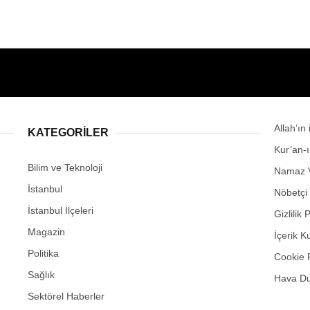
Allah’ın
KATEGORİLER
Kur’an-
Bilim ve Teknoloji
Namaz V
İstanbul
Nöbetçi
İstanbul İlçeleri
Gizlilik 
Magazin
İçerik K
Politika
Cookie 
Sağlık
Hava D
Sektörel Haberler