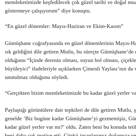
memleketimizde keşfedilecek çok güzel tarihi ve doğal mua
göstermeye çalışıyorum” diye konuştu.
“En güzel dönemler: Mayıs-Haziran ve Ekim-Kasım”
Gümüşhane coğrafyasında en güzel dönemlerinin Mayıs-Ha
sık geldiğini dile getiren Mutlu, bu süreçte Gümüşhane’de
olduğunu “İçinde derenin olması, suyun bol olması, çiçekle
büyüleyici” ifadeleriyle açıklarken Çimenli Yaylası’nın da 
unutulmaz olduğunu söyledi.
“Gerçekten bizim memleketimizde bu kadar güzel yerler va
Paylaştığı görüntülere dair tepkileri de dile getiren Mutlu,
genelde ’Biz bugüne kadar Gümüşhane’yi gezmemişiz, Gü
kadar güzel yerler var mı?’ oldu. Zaten beni bu konuda tet
beni daha çok motive etti. Çünkü insanlarımız doğamıza ve