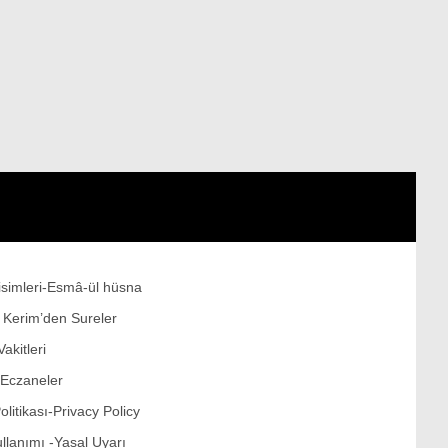
Politika
Dünya
Politika
Sağlık
İstanbul
Ülke Gündemi
İstanbul İlçeleri
Bilim ve Teknoloji
 isimleri-Esmâ-ül hüsna
ı Kerim’den Sureler
Kur’an-ı Kerim’den Sureler
akitleri
Ekonomi
 Eczaneler
Sektörel Haberler
Politikası-Privacy Policy
ullanımı -Yasal Uyarı