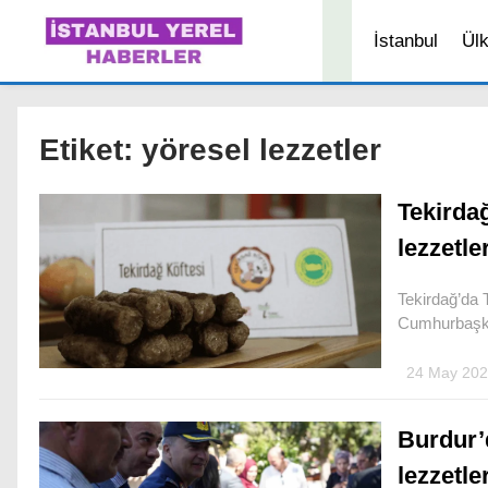
İstanbul
Ül
Etiket:
yöresel lezzetler
Tekirda
lezzetler
Tekirdağ’da T
Cumhurbaşka
24 May 202
Burdur’
lezzetle