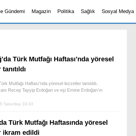
ke Gündemi
Magazin
Politika
Sağlık
Sosyal Medya
ğ’da Türk Mutfağı Haftası’nda yöresel
 tanıtıldı
ürk Mutfağı Haftası’nda yöresel lezzetler tanıtıldı.
nı Recep Tayyip Erdoğan ve eşi Emine Erdoğan’ın
5 Saturday 10:43
da Türk Mutfağı Haftasında yöresel
r ikram edildi