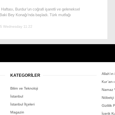
Haftası, Burdur’un coğrafi işaretli ve geleneksel
e Baki Bey Konağı’nda başladı. Türk mutfağı
5 Wednesday 11:22
Allah’ın
KATEGORİLER
Kur’an-
Bilim ve Teknoloji
Namaz V
İstanbul
Nöbetçi
İstanbul İlçeleri
Gizlilik 
Magazin
İçerik K