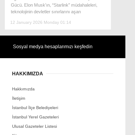
Gücü. Elon Musk’ın, “Starlink” müdahaleleri,
teknolojinin devletler sınırlarını aşan
12 January 2026 Monday 01:14
Facebook
Sosyal medya hesaplarımızı keşfedin
Instagram
Youtube
HAKKIMIZDA
Hakkımızda
İletişim
İstanbul İlçe Belediyeleri
İstanbul Yerel Gazeteleri
Ulusal Gazeteler Listesi