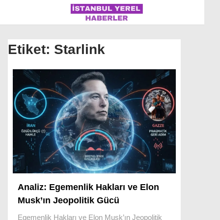
Etiket:
Starlink
İSTANBUL
ÜLKE GÜNDEMI
MAGAZIN
POLITIKA
SAĞLIK
SOSYAL MEDYA
Analiz: Egemenlik Hakları ve Elon
SPOR
Musk’ın Jeopolitik Gücü
WhatsApp İhbar Hattı
Egemenlik Hakları ve Elon Musk’ın Jeopolitik
DÜNYA