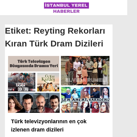
Etiket:
Reyting Rekorları
Kıran Türk Dram Dizileri
İSTANBUL
ÜLKE GÜNDEMI
MAGAZIN
POLITIKA
SAĞLIK
SOSYAL MEDYA
Türk televizyonlarının en çok
SPOR
izlenen dram dizileri
WhatsApp İhbar Hattı
DÜNYA