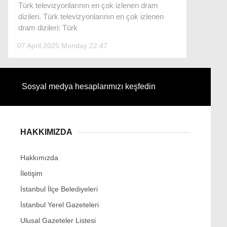
Türk televizyonlarının en çok izlenen dram
dizileri. Türk televizyonlarının en çok izlenen
dram dizileri: Türk
07 April 2025 Monday 22:47
Facebook
Sosyal medya hesaplarımızı keşfedin
Instagram
Youtube
HAKKIMIZDA
Hakkımızda
İletişim
İstanbul İlçe Belediyeleri
İstanbul Yerel Gazeteleri
Ulusal Gazeteler Listesi