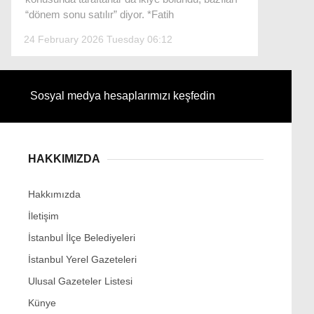
“dönem sonu satılır” diyor. *Fatih
24 February 2026 Tuesday 06:12
Facebook
Sosyal medya hesaplarımızı keşfedin
Instagram
HAKKIMIZDA
Youtube
Hakkımızda
İletişim
İstanbul İlçe Belediyeleri
İstanbul Yerel Gazeteleri
Ulusal Gazeteler Listesi
Künye