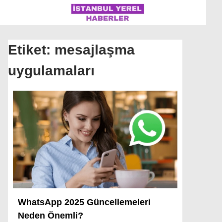
Etiket:
mesajlaşma
uygulamaları
İSTANBUL
ÜLKE GÜNDEMI
MAGAZIN
POLITIKA
SAĞLIK
SOSYAL MEDYA
SPOR
WhatsApp 2025 Güncellemeleri
Neden Önemli?
WhatsApp İhbar Hattı
DÜNYA