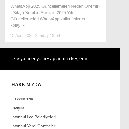
WhatsApp 2025 Güncellemeleri Neden Önemli?
- Sıkça Sorulan Sorular -2025 Yılı
Güncellemeleri WhatsApp kullanıcılarına
kolaylık
Facebook
13 April 2025 Sunday 19:54
Instagram
Sosyal medya hesaplarımızı keşfedin
Youtube
HAKKIMIZDA
Hakkımızda
İletişim
İstanbul İlçe Belediyeleri
İstanbul Yerel Gazeteleri