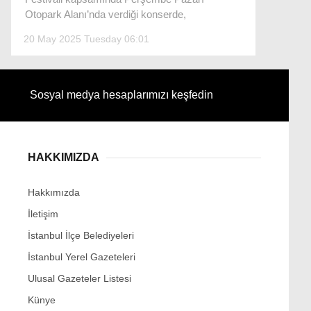
Otopark Alanı’nda verdiği konserde,
20 May 2025 Tuesday 06:01
Facebook
Sosyal medya hesaplarımızı keşfedin
Instagram
HAKKIMIZDA
Youtube
Hakkımızda
İletişim
İstanbul İlçe Belediyeleri
İstanbul Yerel Gazeteleri
Ulusal Gazeteler Listesi
Künye