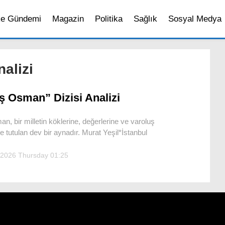
ke Gündemi
Magazin
Politika
Sağlık
Sosyal Medya
alizi
ş Osman” Dizisi Analizi
n, bir milletin köklerine, değerlerine ve varoluş
 tutulan dev bir aynadır. Murat Yeşil*İstanbul
 2026 Thursday 01:25