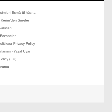
Politika
Dünya
 isimleri-Esmâ-ül hüsna
ı Kerim’den Sureler
Politika
akitleri
Sağlık
 Eczaneler
İstanbul
Politikası-Privacy Policy
Ülke Gündemi
ullanımı -Yasal Uyarı
Policy (EU)
İstanbul İlçeleri
urumu
Bilim ve Teknoloji
Kur’an-ı Kerim’den Sureler
Ekonomi
Sektörel Haberler