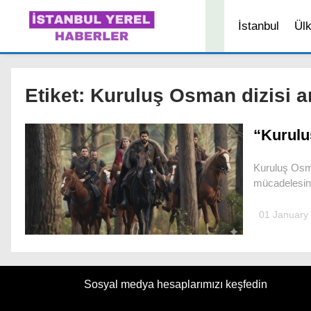
İstanbul
Ül
Etiket:
Kuruluş Osman dizisi an
“Kurulu
Kuruluş Osma
mücadelesine
01 January
Sosyal medya hesaplarımızı keşfedin