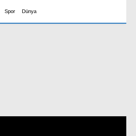
Spor
Dünya
Sosyal Medya
Magazin
İstanbul’da Yaşam
Bilim ve Teknoloji