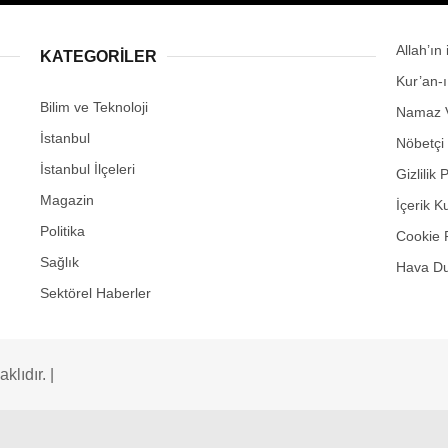
Allah’ın
KATEGORİLER
Kur’an-
Bilim ve Teknoloji
Namaz V
İstanbul
Nöbetçi
İstanbul İlçeleri
Gizlilik 
Magazin
İçerik K
Politika
Cookie 
Sağlık
Hava D
Sektörel Haberler
lıdır. |