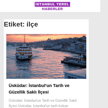
Etiket:
ilçe
İSTANBUL
ÜLKE GÜNDEMI
MAGAZIN
POLITIKA
SAĞLIK
Üsküdar: İstanbul’un Tarih ve
SOSYAL MEDYA
Güzellik Saklı İlçesi
SPOR
Üsküdar: İstanbul'un Tarih ve Güzellik Saklı
WhatsApp İhbar Hattı
İlçesi Üsküdar, İstanbul'un tarih kokan
DÜNYA