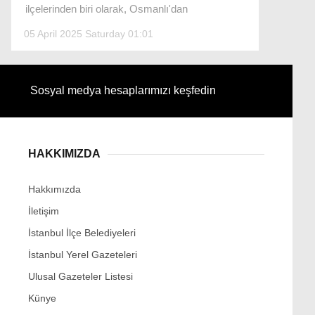
ilçelerinden biri olarak, Osmanlı'dan
05 April 2025 Saturday 01:01
Facebook
Sosyal medya hesaplarımızı keşfedin
Instagram
HAKKIMIZDA
Youtube
Hakkımızda
İletişim
İstanbul İlçe Belediyeleri
İstanbul Yerel Gazeteleri
Ulusal Gazeteler Listesi
Künye