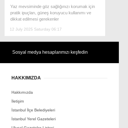
Yaz mevsiminde göz sağlığınızı korumak için
pratik ipuçları, güneş koruyucu kullanımı ve
dikkat edilmesi gerekenler
Facebook
12 July 2025 Saturday 06:17
Sosyal medya hesaplarımızı keşfedin
Instagram
Youtube
HAKKIMIZDA
Hakkımızda
İletişim
İstanbul İlçe Belediyeleri
İstanbul Yerel Gazeteleri
Ulusal Gazeteler Listesi