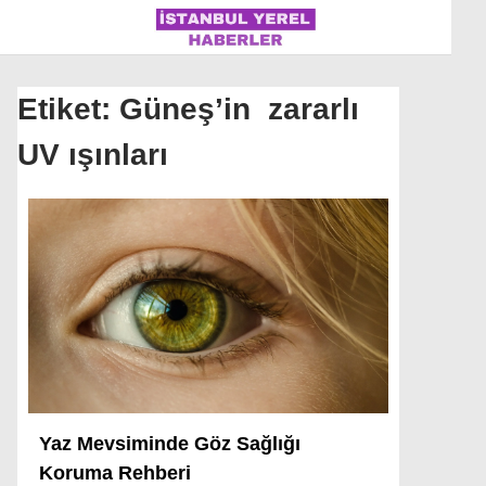
Etiket:
Güneş’in zararlı
UV ışınları
İSTANBUL
ÜLKE GÜNDEMI
MAGAZIN
POLITIKA
SAĞLIK
SOSYAL MEDYA
SPOR
Yaz Mevsiminde Göz Sağlığı
Koruma Rehberi
WhatsApp İhbar Hattı
DÜNYA