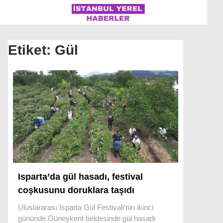
Etiket:
Gül
İSTANBUL
ÜLKE GÜNDEMI
MAGAZIN
POLITIKA
SAĞLIK
Isparta’da gül hasadı, festival
SOSYAL MEDYA
coşkusunu doruklara taşıdı
SPOR
Uluslararası Isparta Gül Festivali’nin ikinci
WhatsApp İhbar Hattı
gününde Güneykent beldesinde gül hasadı
DÜNYA