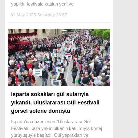
yapıldı, festivale katılan yerli ve
31 May 2025 Saturday 23:57
Facebook
Instagram
Youtube
Isparta sokakları gül sularıyla
yıkandı, Uluslararası Gül Festivali
görsel şölene dönüştü
Isparta’da düzenlenen "Uluslararası Gül
Festivali", 30’a yakın ülkenin katılımıyla kortej
yürüyüşüyle başladı. Gül yaprakları ve