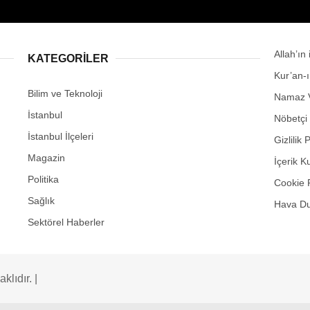
Allah’ın
KATEGORİLER
Kur’an-
Bilim ve Teknoloji
Namaz V
İstanbul
Nöbetçi
İstanbul İlçeleri
Gizlilik 
Magazin
İçerik K
Politika
Cookie 
Sağlık
Hava D
Sektörel Haberler
lıdır. |