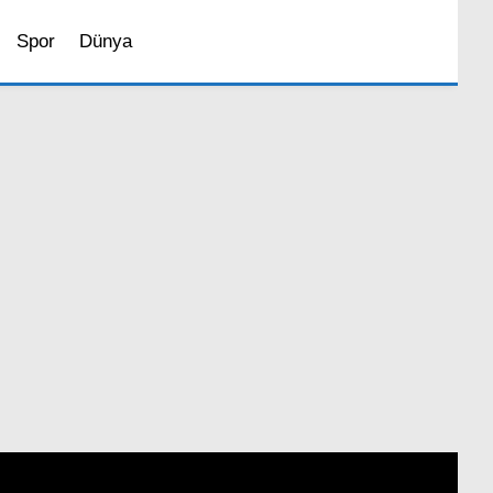
Spor
Dünya
Sosyal Medya
Magazin
İstanbul’da Yaşam
Bilim ve Teknoloji