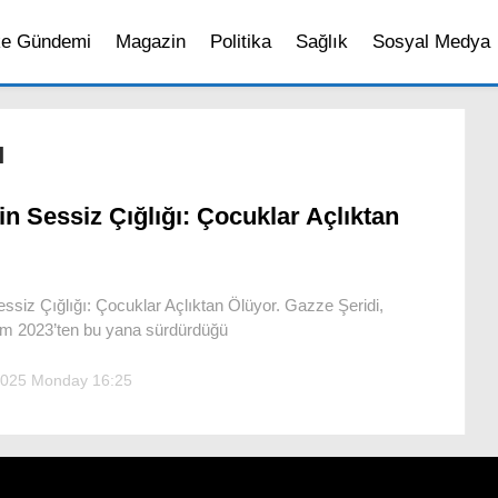
ke Gündemi
Magazin
Politika
Sağlık
Sosyal Medya
ı
n Sessiz Çığlığı: Çocuklar Açlıktan
ssiz Çığlığı: Çocuklar Açlıktan Ölüyor. Gazze Şeridi,
Ekim 2023’ten bu yana sürdürdüğü
2025 Monday 16:25