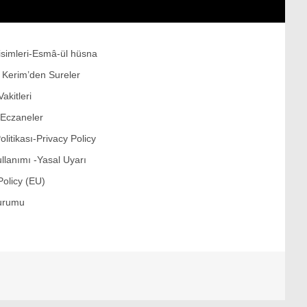
Politika
Dünya
 isimleri-Esmâ-ül hüsna
Politika
ı Kerim’den Sureler
Sağlık
akitleri
İstanbul
 Eczaneler
Ülke Gündemi
Politikası-Privacy Policy
ullanımı -Yasal Uyarı
İstanbul İlçeleri
Policy (EU)
Bilim ve Teknoloji
urumu
Kur’an-ı Kerim’den Sureler
Ekonomi
Sektörel Haberler