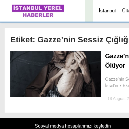
İstanbul
Ül
Etiket:
Gazze’nin Sessiz Çığlığ
Gazze’ni
Ölüyor
Gazze’nin Se
İsrail’in 7 
18 August 
Sosyal medya hesaplarımızı keşfedin