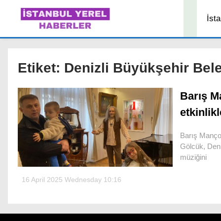
İsta
Etiket:
Denizli Büyükşehir Bel
Barış M
etkinlik
Barış Manço'
Gölcük, Deni
müziğini
16 April 2025 Wednesday 10:16