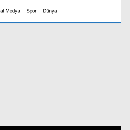
al Medya
Spor
Dünya
Sosyal Medya
Magazin
İstanbul’da Yaşam
Bilim ve Teknoloji