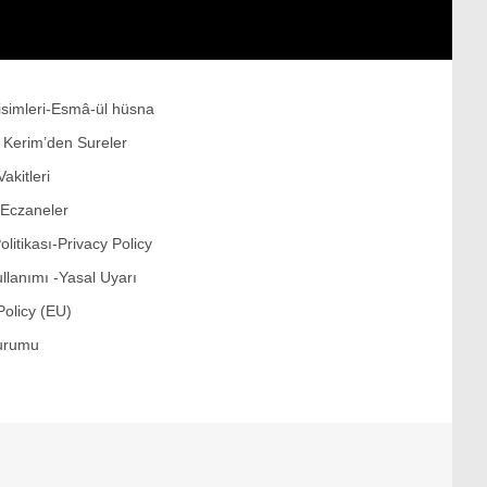
Politika
Dünya
Politika
 isimleri-Esmâ-ül hüsna
Sağlık
ı Kerim’den Sureler
İstanbul
akitleri
 Eczaneler
Ülke Gündemi
Politikası-Privacy Policy
İstanbul İlçeleri
ullanımı -Yasal Uyarı
Bilim ve Teknoloji
Policy (EU)
urumu
Kur’an-ı Kerim’den Sureler
Ekonomi
Sektörel Haberler