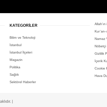
Allah’ın
KATEGORİLER
Kur’an-
Bilim ve Teknoloji
Namaz V
İstanbul
Nöbetçi
İstanbul İlçeleri
Gizlilik 
Magazin
İçerik K
Politika
Cookie 
Sağlık
Hava D
Sektörel Haberler
lıdır. |