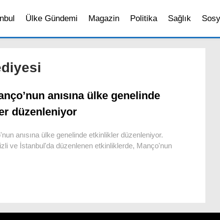
nbul
Ülke Gündemi
Magazin
Politika
Sağlık
Sosy
ediyesi
anço’nun anısına ülke genelinde
ler düzenleniyor
nun anısına ülke genelinde etkinlikler düzenleniyor.
zli ve İstanbul'da düzenlenen etkinliklerde, Manço'nun