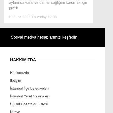
aylarında varis ve damar sağlığını korumak için
pratik
19 June 2025 Thursday 12:08
Facebook
Sosyal medya hesaplarımızı keşfedin
Instagram
HAKKIMIZDA
Youtube
Hakkımızda
İletişim
İstanbul İlçe Belediyeleri
İstanbul Yerel Gazeteleri
Ulusal Gazeteler Listesi
Künye