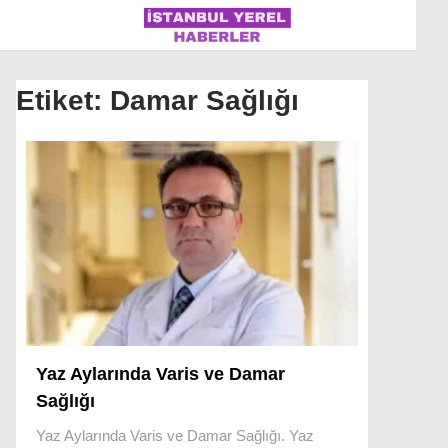
Etiket:
Damar Sağlığı
İSTANBUL
ÜLKE GÜNDEMI
MAGAZIN
POLITIKA
SAĞLIK
SOSYAL MEDYA
Yaz Aylarında Varis ve Damar
Sağlığı
SPOR
Yaz Aylarında Varis ve Damar Sağlığı. Yaz
WhatsApp İhbar Hattı
DÜNYA