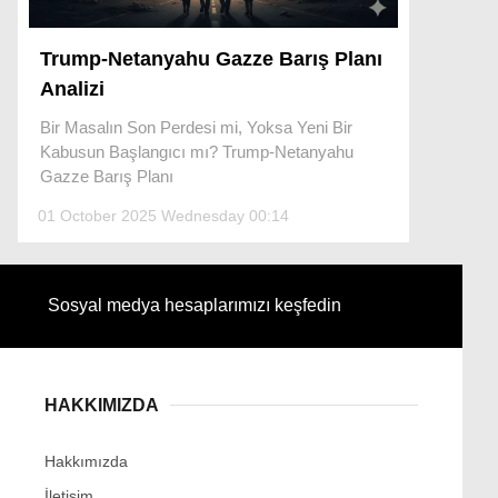
Trump-Netanyahu Gazze Barış Planı
Analizi
Facebook
Bir Masalın Son Perdesi mi, Yoksa Yeni Bir
Kabusun Başlangıcı mı? Trump-Netanyahu
Gazze Barış Planı
Instagram
01 October 2025 Wednesday 00:14
Youtube
Sosyal medya hesaplarımızı keşfedin
HAKKIMIZDA
Hakkımızda
İletişim