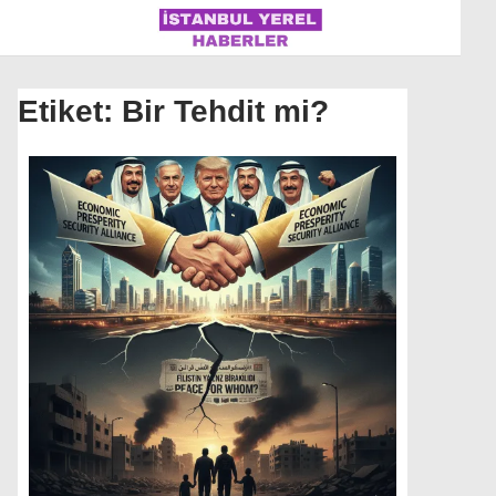
Etiket:
Bir Tehdit mi?
İSTANBUL
ÜLKE GÜNDEMI
MAGAZIN
POLITIKA
SAĞLIK
SOSYAL MEDYA
SPOR
WhatsApp İhbar Hattı
DÜNYA